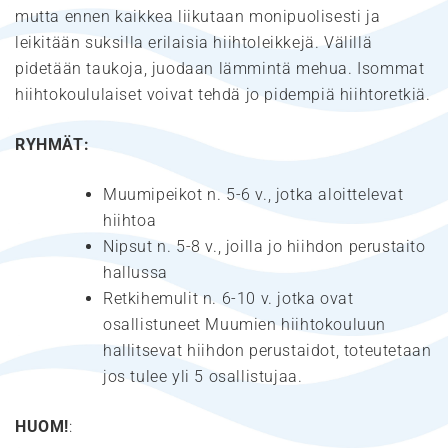
mutta ennen kaikkea liikutaan monipuolisesti ja
leikitään suksilla erilaisia hiihtoleikkejä. Välillä
pidetään taukoja, juodaan lämmintä mehua. Isommat
hiihtokoululaiset voivat tehdä jo pidempiä hiihtoretkiä.
RYHMÄT:
Muumipeikot n. 5-6 v., jotka aloittelevat
hiihtoa
Nipsut n. 5-8 v., joilla jo hiihdon perustaito
hallussa
Retkihemulit n. 6-10 v. jotka ovat
osallistuneet Muumien hiihtokouluun
hallitsevat hiihdon perustaidot, toteutetaan
jos tulee yli 5 osallistujaa.
HUOM!
: