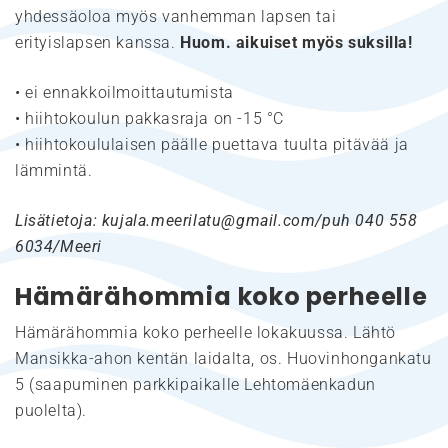
yhdessäoloa myös vanhemman lapsen tai
erityislapsen kanssa.
Huom. aikuiset myös suksilla!
• ei ennakkoilmoittautumista
• hiihtokoulun pakkasraja on -15 °C
• hiihtokoululaisen päälle puettava tuulta pitävää ja
lämmintä.
Lisätietoja: kujala.meerilatu@gmail.com/puh 040 558
6034/Meeri
Hämärähommia
koko perheelle
Hämärähommia koko perheelle lokakuussa. Lähtö
Mansikka-ahon kentän laidalta, os. Huovinhongankatu
5 (saapuminen parkkipaikalle Lehtomäenkadun
puolelta).