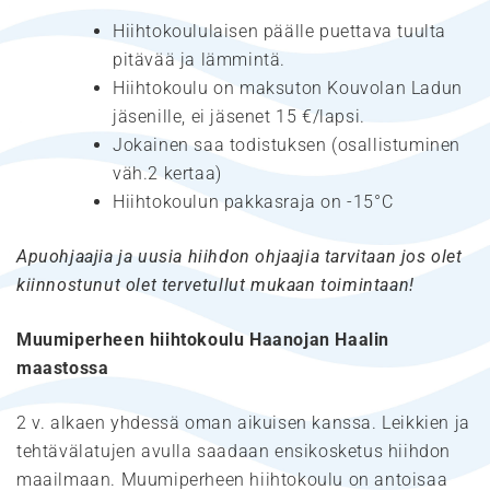
Hiihtokoululaisen päälle puettava tuulta
pitävää ja lämmintä.
Hiihtokoulu on maksuton Kouvolan Ladun
jäsenille, ei jäsenet 15 €/lapsi.
Jokainen saa todistuksen (osallistuminen
väh.2 kertaa)
Hiihtokoulun pakkasraja on -15°C
Apuohjaajia ja uusia hiihdon ohjaajia tarvitaan jos olet
kiinnostunut olet tervetullut mukaan toimintaan!
Muumiperheen hiihtokoulu Haanojan Haalin
maastossa
2 v. alkaen yhdessä oman aikuisen kanssa. Leikkien ja
tehtävälatujen avulla saadaan ensikosketus hiihdon
maailmaan. Muumiperheen hiihtokoulu on antoisaa