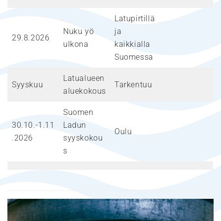
Latupirtillä
Nuku yö
ja
29.8.2026
ulkona
kaikkialla
Suomessa
Latualueen
Syyskuu
Tarkentuu
aluekokous
Suomen
30.10.-1.11
Ladun
Oulu
.2026
syyskokou
s