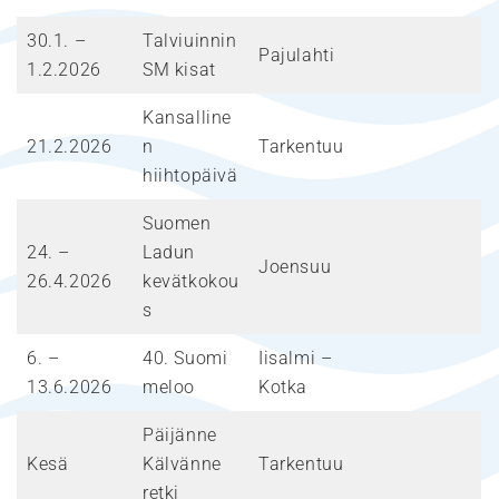
30.1. –
Talviuinnin
Pajulahti
1.2.2026
SM kisat
Kansalline
21.2.2026
n
Tarkentuu
hiihtopäivä
Suomen
24. –
Ladun
Joensuu
26.4.2026
kevätkokou
s
6. –
40. Suomi
Iisalmi –
13.6.2026
meloo
Kotka
Päijänne
Kesä
Kälvänne
Tarkentuu
retki