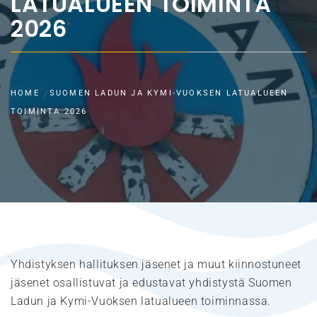
LATUALUEEN TOIMINTA
2026
HOME
SUOMEN LADUN JA KYMI-VUOKSEN LATUALUEEN
TOIMINTA 2026
Yhdistyksen hallituksen jäsenet ja muut kiinnostuneet
jäsenet osallistuvat ja edustavat yhdistystä Suomen
Ladun ja Kymi-Vuoksen latualueen toiminnassa.