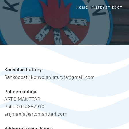
HOME
YHTEYSTIEDOT
Kouvolan Latu ry.
Sähköposti: kouvolanlatury(at)gmail.com
Puheenjohtaja
ARTO MÄNTTÄRI
Puh. 040 5382910
artjman(at)artomanttari.com
Sihteeri/jäsensihteeri