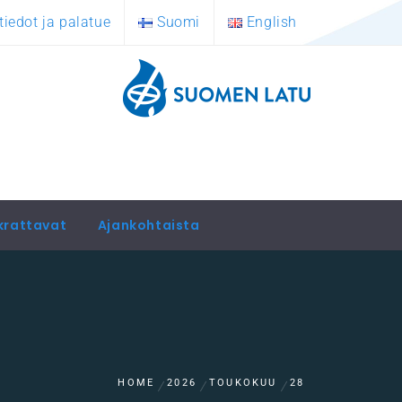
tiedot ja palatue
Suomi
English
krattavat
Ajankohtaista
HOME
2026
TOUKOKUU
28