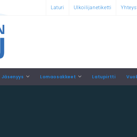
Laturi
Ulkoilijanetiketti
Yhteys
Jäsenyys
Lomaosakkeet
Latupirtti
Vuo