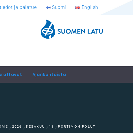
tiedot ja palatue
Suomi
English
krattavat
Ajankohtaista
OME
2026
KESÄKUU
11
PORTIMON POLUT