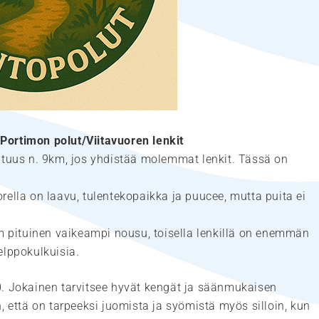
Portimon polut/Viitavuoren lenkit
ituus n. 9km, jos yhdistää molemmat lenkit. Tässä on
uorella on laavu, tulentekopaikka ja puucee, mutta puita ei
0m pituinen vaikeampi nousu, toisella lenkillä on enemmän
elppokulkuisia.
0. Jokainen tarvitsee hyvät kengät ja säänmukaisen
, että on tarpeeksi juomista ja syömistä myös silloin, kun