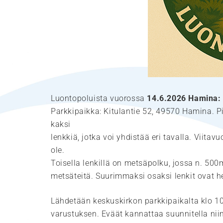
Luontopoluista vuorossa
14.6.2026 Hamina: 
Parkkipaikka: Kitulantie 52, 49570 Hamina. P
kaksi
lenkkiä, jotka voi yhdistää eri tavalla. Viitav
ole.
Toisella lenkillä on metsäpolku, jossa n. 50
metsäteitä. Suurimmaksi osaksi lenkit ovat h
Lähdetään keskuskirkon parkkipaikalta klo 1
varustuksen. Eväät kannattaa suunnitella niin