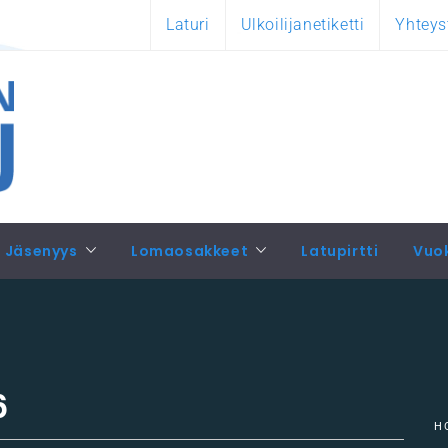
Laturi
Ulkoilijanetiketti
Yhteys
Jäsenyys
Lomaosakkeet
Latupirtti
Vuo
6
H