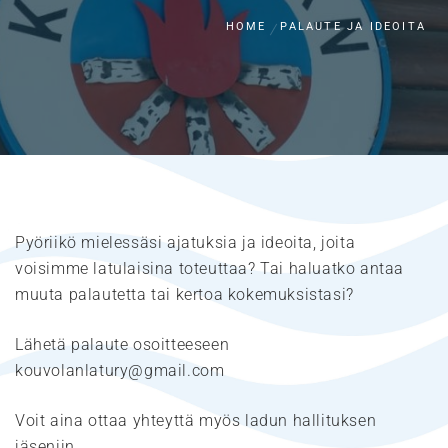
HOME
PALAUTE JA IDEOITA
Pyöriikö mielessäsi ajatuksia ja ideoita, joita
voisimme latulaisina toteuttaa? Tai haluatko antaa
muuta palautetta tai kertoa kokemuksistasi?
Lähetä palaute osoitteeseen
kouvolanlatury@gmail.com
Voit aina ottaa yhteyttä myös ladun hallituksen
jäseniin.