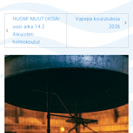
Artikkelien
HUOM! MUUTOKSIA!
Vapepa koulutuksia
selaus
uusi aika 14.2
2026
Aikuisten
hiihtokoulut